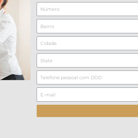
Número
Bairro
Cidade
State
Telefone
pessoal
com
E-
DDD
mail