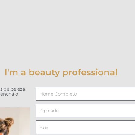
I'm a beauty professional
s de beleza.
Nome
eencha o
Completo
Zip
code
Rua