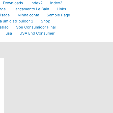
Downloads
Index2
Index3
age
Lançamento Le Bain
Links
isage
Minha conta
Sample Page
a um distribuidor 2
Shop
salão
Sou Consumidor Final
usa
USA End Consumer